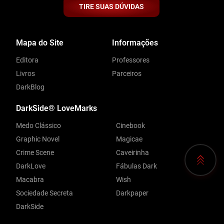
TIRE SUAS DÚVIDAS
Mapa do Site
Informações
Editora
Professores
Livros
Parceiros
DarkBlog
DarkSide® LoveMarks
Medo Clássico
Cinebook
Graphic Novel
Magicae
Crime Scene
Caveirinha
DarkLove
Fábulas Dark
Macabra
Wish
Sociedade Secreta
Darkpaper
DarkSide