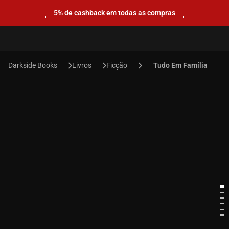
5% de cashback em todas as compras
Livros
Ficção
Tudo Em Família