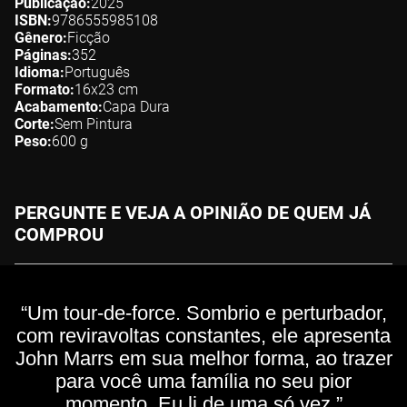
Publicação
2025
ISBN
9786555985108
Gênero
Ficção
Páginas
352
Idioma
Português
Formato
16x23
cm
Acabamento
Capa Dura
Corte
Sem Pintura
Peso
600
g
PERGUNTE E VEJA A OPINIÃO DE QUEM JÁ
COMPROU
“Um tour-de-force. Sombrio e perturbador,
com reviravoltas constantes, ele apresenta
John Marrs em sua melhor forma, ao trazer
para você uma família no seu pior
momento. Eu li de uma só vez.”