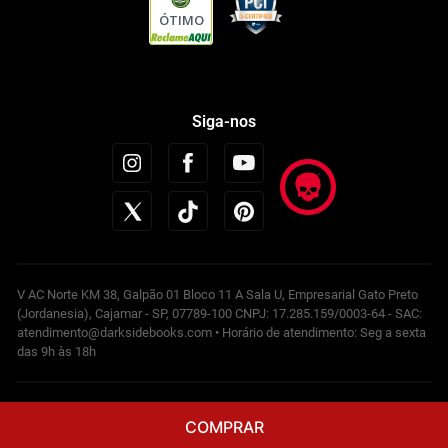
ÓTIMO
Siga-nos
V AC Norte KM 38, Galpão 01 Bloco 11 A Sala U, Empresarial Gato Preto
(Jordanesia), Cajamar - SP, 07789-100 CNPJ: 17.285.159/0003-64 - SAC:
atendimento@darksidebooks.com • Horário de atendimento: Seg a sexta
das 9h às 18h
Powered by
COMPRAR