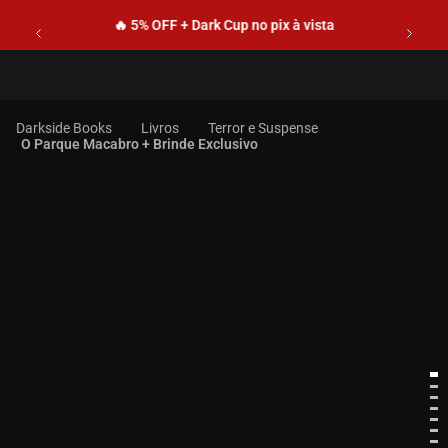
🔥 5% OFF + Dark Cup no pix à vista
Livros
Terror e Suspense
O Parque Macabro + Brinde Exclusivo