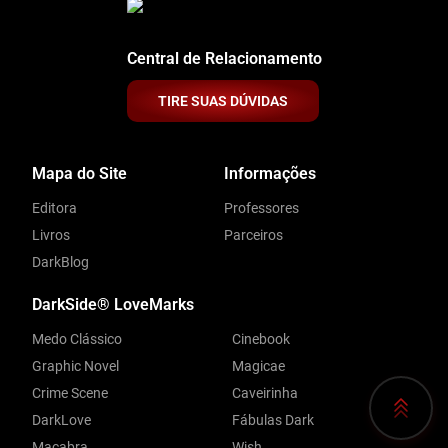
Central de Relacionamento
TIRE SUAS DÚVIDAS
Mapa do Site
Informações
Editora
Professores
Livros
Parceiros
DarkBlog
DarkSide® LoveMarks
Medo Clássico
Cinebook
Graphic Novel
Magicae
Crime Scene
Caveirinha
DarkLove
Fábulas Dark
Macabra
Wish