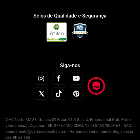
Selos de Qualidade e Segurança
ÓTIMO
Siga-nos
V AC Norte KM 38, Galpão 01 Bloco 11 A Sala U, Empresarial Gato Preto
(Jordanesia), Cajamar - SP, 07789-100 CNPJ: 17.285.159/0003-64 - SAC:
atendimento@darksidebooks.com • Horário de atendimento: Seg a sexta
das 9h às 18h