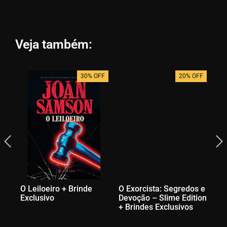
Veja também:
30% OFF
20% OFF
O Leiloeiro + Brinde
O Exorcista: Segredos e
Me
Exclusivo
Devoção – Slime Edition
Ex
+ Brindes Exclusivos