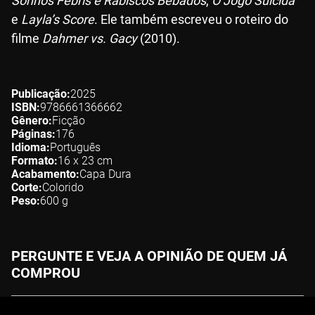
Sonhos Febris e Rabiscos Bêbados
,
O Jogo Suicida
e
Layla’s Score
. Ele também escreveu o roteiro do
filme
Dahmer vs. Gacy
(2010).
Publicação
2025
ISBN
9786661366662
Gênero
Ficção
Páginas
176
Idioma
Português
Formato
16 x 23
cm
Acabamento
Capa Dura
Corte
Colorido
Peso
600
g
PERGUNTE E VEJA A OPINIÃO DE QUEM JÁ
COMPROU