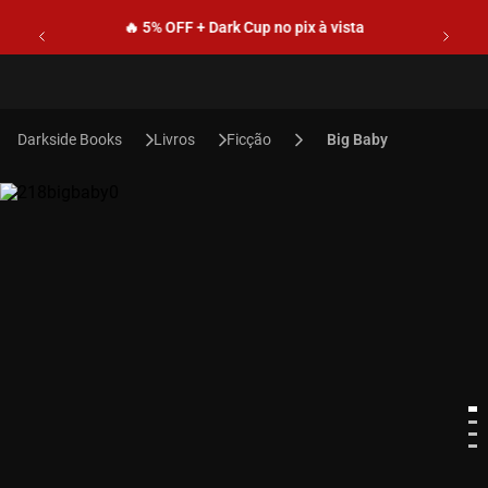
🔥 5% OFF + Dark Cup no pix à vista
Livros
Ficção
Big Baby