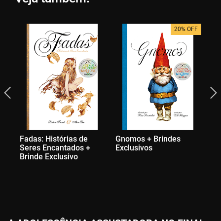
20% OFF
Fadas: Histórias de
Gnomos + Brindes
H.
Seres Encantados +
Exclusivos
Mi
Brinde Exclusivo