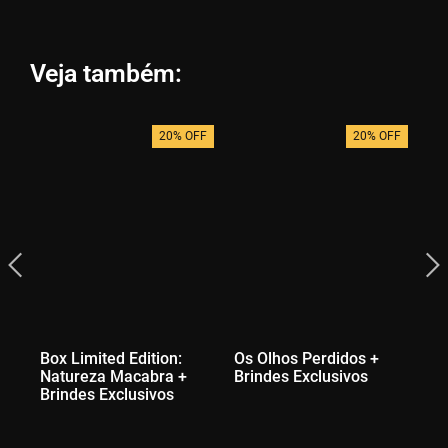
Veja também:
20% OFF
20% OFF
Box Limited Edition:
Os Olhos Perdidos +
O 
Natureza Macabra +
Brindes Exclusivos
Brindes Exclusivos