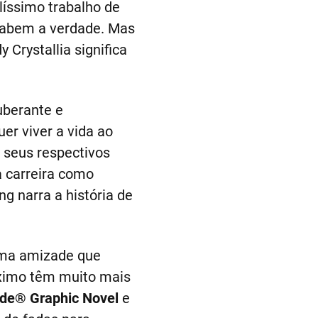
elíssimo trabalho de
 sabem a verdade. Mas
Crystallia significa
uberante e
r viver a vida ao
 seus respectivos
a carreira como
g narra a história de
 uma amizade que
óximo têm muito mais
de® Graphic Novel
e