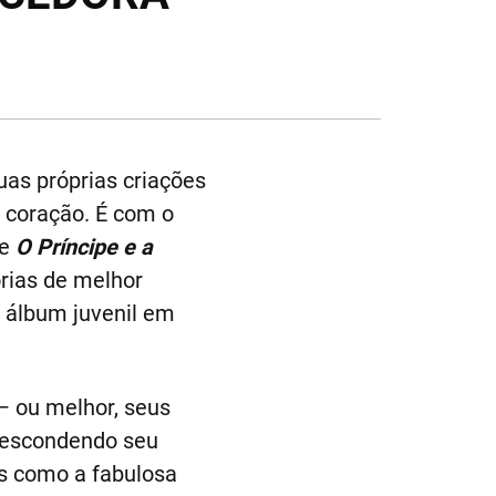
uas próprias criações
o coração. É com o
de
O Príncipe e a
rias de melhor
r álbum juvenil em
— ou melhor, seus
o escondendo seu
is como a fabulosa