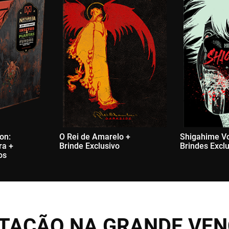
ion:
O Rei de Amarelo +
Shigahime Vo
ra +
Brinde Exclusivo
Brindes Excl
os
ITAÇÃO NA GRANDE VE