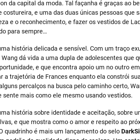
hion da capital da moda. Tal façanha é graças ao b
e costureira, e uma das duas únicas pessoas que
a e o reconhecimento, e fazer os vestidos de Lady 
edo para sempre…
ma história delicada e sensível. Com um traço ex
 Wang dá vida a uma dupla de adolescentes que que
portunidade, e que encontra apoio um no outro em
r a trajetória de Frances enquanto ela constrói su
alguns percalços na busca pelo caminho certo, Wan
e sente mais como ele mesmo usando vestidos.
ma história sobre identidade e aceitação, sobre
alvas, e que mostra como o amor e respeito ao pr
. O quadrinho é mais um lançamento do selo
DarkSi