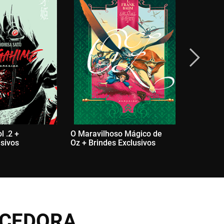
l .2 +
O Maravilhoso Mágico de
Sexta Fei
usivos
Oz + Brindes Exclusivos
de Crysta
Edition
NCEDORA