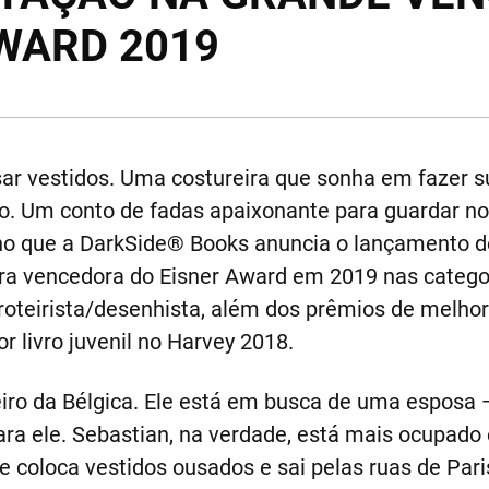
WARD 2019
ar vestidos. Uma costureira que sonha em fazer s
do. Um conto de fadas apaixonante para guardar n
ulho que a DarkSide® Books anuncia o lançamento 
bra vencedora do Eisner Award em 2019 nas catego
 roteirista/desenhista, além dos prêmios de melho
 livro juvenil no Harvey 2018.
eiro da Bélgica. Ele está em busca de uma esposa 
ara ele. Sebastian, na verdade, está mais ocupad
le coloca vestidos ousados e sai pelas ruas de Par