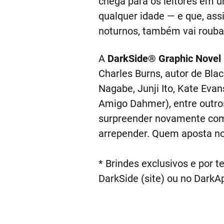
chega para os leitores em u
qualquer idade — e que, ass
noturnos, também vai rouba
A
DarkSide® Graphic Novel
Charles Burns, autor de Bla
Nagabe, Junji Ito, Kate Evan
Amigo Dahmer), entre outros
surpreender novamente com s
arrepender. Quem aposta n
* Brindes exclusivos e por t
DarkSide (site) ou no DarkA