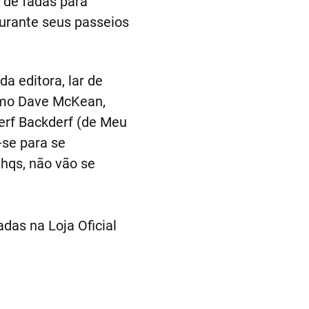
 de fadas para
durante seus passeios
a editora, lar de
como Dave McKean,
Derf Backderf (de Meu
-se para se
hqs, não vão se
das na Loja Oficial