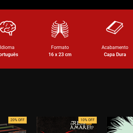
Idioma
Formato
Acabamento
ortuguês
16 x 23
cm
Capa Dura
20% OFF
10% OFF