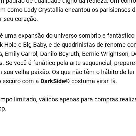
m padrão de qualidade digno da realeza. Um conto
im como Lady Crystallia encantou os parisienses 
r seu coração.
é uma expansão do universo sombrio e fantástico d
ck Hole e Big Baby, e de quadrinistas de renome 
s, Emily Carrol, Danilo Beyruth, Bernie Wrightson, 
. Se você é fanático pela arte sequencial, prepare
ua velha paixão. Os que não têm o hábito de ler 
o escuro com a
DarkSide®
costuma virar fã.
empo limitado, válidos apenas para compras realiza
pp.