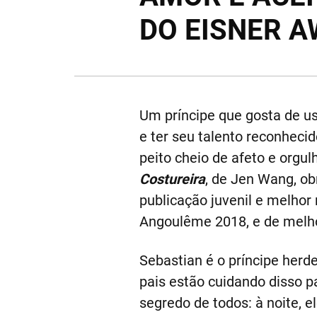
DO EISNER A
Um príncipe que gosta de us
e ter seu talento reconheci
peito cheio de afeto e org
Costureira
, de Jen Wang, o
publicação juvenil e melhor
Angoulême 2018, e de melhor
Sebastian é o príncipe herd
pais estão cuidando disso p
segredo de todos: à noite, e