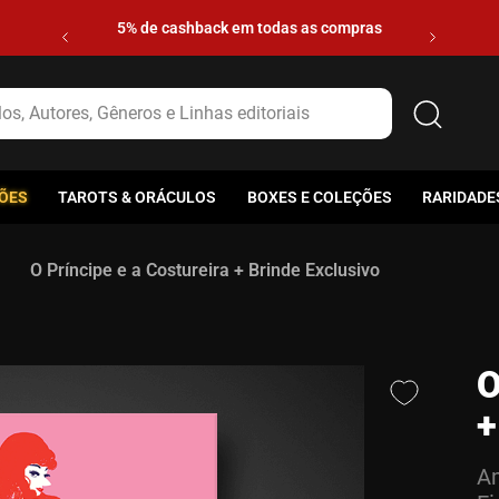
5% de cashback em todas as compras
s, Autores, Gêneros e Linhas editoriais
ÕES
TAROTS & ORÁCULOS
BOXES E COLEÇÕES
RARIDADE
O Príncipe e a Costureira + Brinde Exclusivo
O
+
Am