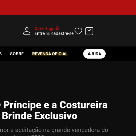
Dark Hugs 💀
Entre
ou
cadastre-se
S
SOBRE
REVENDA OFICIAL
AJUDA
 Príncipe e a Costureira
 Brinde Exclusivo
or e aceitação na grande vencedora do