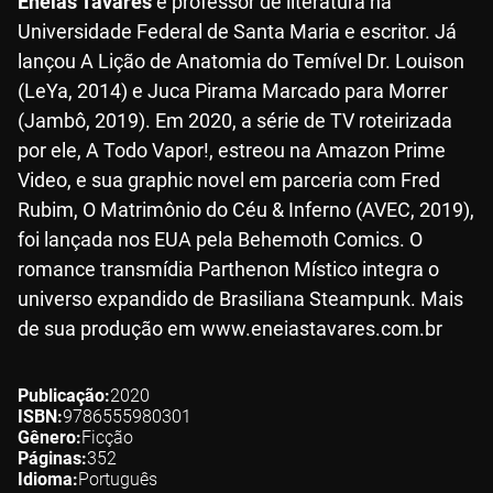
Enéias Tavares
é professor de literatura na
Universidade Federal de Santa Maria e escritor. Já
lançou A Lição de Anatomia do Temível Dr. Louison
(LeYa, 2014) e Juca Pirama Marcado para Morrer
(Jambô, 2019). Em 2020, a série de TV roteirizada
por ele, A Todo Vapor!, estreou na Amazon Prime
Video, e sua graphic novel em parceria com Fred
Rubim, O Matrimônio do Céu & Inferno (AVEC, 2019),
foi lançada nos EUA pela Behemoth Comics. O
romance transmídia Parthenon Místico integra o
universo expandido de Brasiliana Steampunk. Mais
de sua produção em www.eneiastavares.com.br
Publicação
2020
ISBN
9786555980301
Gênero
Ficção
Páginas
352
Idioma
Português