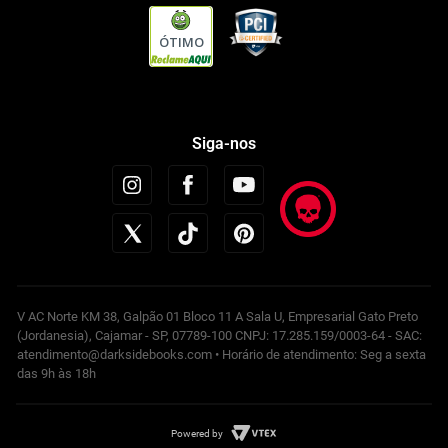
ÓTIMO
Siga-nos
V AC Norte KM 38, Galpão 01 Bloco 11 A Sala U, Empresarial Gato Preto
(Jordanesia), Cajamar - SP, 07789-100 CNPJ: 17.285.159/0003-64 - SAC:
atendimento@darksidebooks.com • Horário de atendimento: Seg a sexta
das 9h às 18h
Powered by