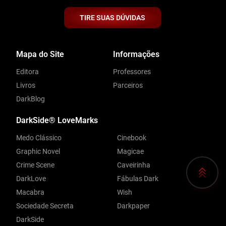
TIRE SUAS DÚVIDAS
Mapa do Site
Informações
Editora
Professores
Livros
Parceiros
DarkBlog
DarkSide® LoveMarks
Medo Clássico
Cinebook
Graphic Novel
Magicae
Crime Scene
Caveirinha
DarkLove
Fábulas Dark
Macabra
Wish
Sociedade Secreta
Darkpaper
DarkSide