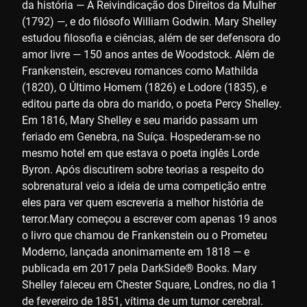
da história — A Reivindicação dos Direitos da Mulher
(1792) —, e do filósofo William Godwin. Mary Shelley
estudou filosofia e ciências, além de ser defensora do
amor livre — 150 anos antes de Woodstock. Além de
Frankenstein, escreveu romances como Mathilda
(1820), O Último Homem (1826) e Lodore (1835), e
editou parte da obra do marido, o poeta Percy Shelley.
Em 1816, Mary Shelley e seu marido passam um
feriado em Genebra, na Suíça. Hospederam-se no
mesmo hotel em que estava o poeta inglês Lorde
Byron. Após discutirem sobre teorias a respeito do
sobrenatural veio a ideia de uma competição entre
eles para ver quem escreveria a melhor história de
terror.Mary começou a escrever com apenas 19 anos
o livro que chamou de Frankenstein ou o Prometeu
Moderno, lançada anonimamente em 1818 — e
publicada em 2017 pela DarkSide® Books. Mary
Shelley faleceu em Chester Square, Londres, no dia 1
de fevereiro de 1851, vítima de um tumor cerebral.