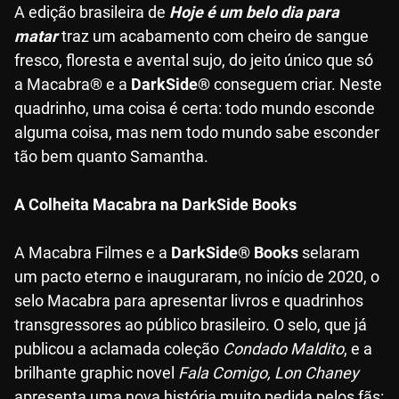
A edição brasileira de
Hoje é um belo dia para
matar
traz um acabamento com cheiro de sangue
fresco, floresta e avental sujo, do jeito único que só
a Macabra® e a
DarkSide®
conseguem criar. Neste
quadrinho, uma coisa é certa: todo mundo esconde
alguma coisa, mas nem todo mundo sabe esconder
tão bem quanto Samantha.
A Colheita Macabra na DarkSide Books
A Macabra Filmes e a
DarkSide® Books
selaram
um pacto eterno e inauguraram, no início de 2020, o
selo Macabra para apresentar livros e quadrinhos
transgressores ao público brasileiro. O selo, que já
publicou a aclamada coleção
Condado Maldito
, e a
brilhante graphic novel
Fala Comigo, Lon Chaney
apresenta uma nova história muito pedida pelos fãs: