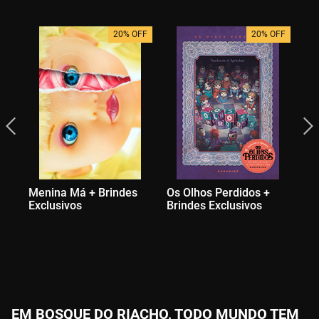
20% OFF
20% OFF
Menina Má + Brindes
Os Olhos Perdidos +
Bo
Exclusivos
Brindes Exclusivos
Na
Br
EM BOSQUE DO RIACHO, TODO MUNDO TEM