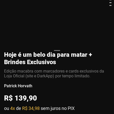
Hoje é um belo dia para matar +
Brindes Exclusivos
Edição macabra com marcadores e cards exclusivos da
Loja Oficial (site e DarkApp) por tempo limitado.
Patrick Horvath
R$
139
,
90
ou
4x
de
R$ 34,98
sem juros no PIX