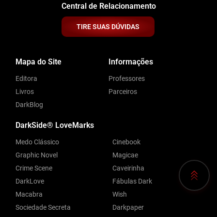
Central de Relacionamento
TIRE SUAS DÚVIDAS
Mapa do Site
Informações
Editora
Professores
Livros
Parceiros
DarkBlog
DarkSide® LoveMarks
Medo Clássico
Cinebook
Graphic Novel
Magicae
Crime Scene
Caveirinha
DarkLove
Fábulas Dark
Macabra
Wish
Sociedade Secreta
Darkpaper