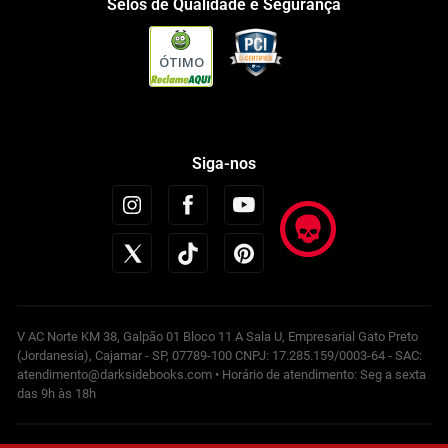
Selos de Qualidade e Segurança
ÓTIMO
Siga-nos
V AC Norte KM 38, Galpão 01 Bloco 11 A Sala U, Empresarial Gato Preto
(Jordanesia), Cajamar - SP, 07789-100 CNPJ: 17.285.159/0003-64 - SAC:
atendimento@darksidebooks.com • Horário de atendimento: Seg a sexta
das 9h às 18h