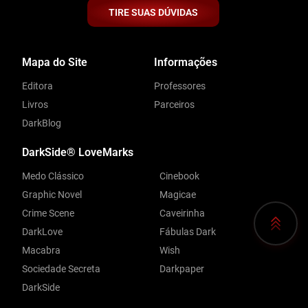
TIRE SUAS DÚVIDAS
Mapa do Site
Informações
Editora
Professores
Livros
Parceiros
DarkBlog
DarkSide® LoveMarks
Medo Clássico
Cinebook
Graphic Novel
Magicae
Crime Scene
Caveirinha
DarkLove
Fábulas Dark
Macabra
Wish
Sociedade Secreta
Darkpaper
DarkSide