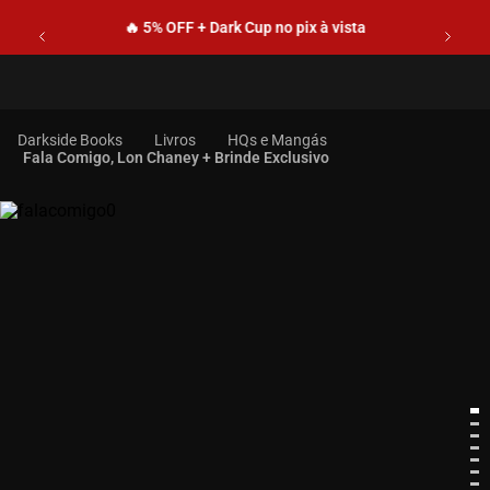
🔥 5% OFF + Dark Cup no pix à vista
Livros
HQs e Mangás
Fala Comigo, Lon Chaney + Brinde Exclusivo