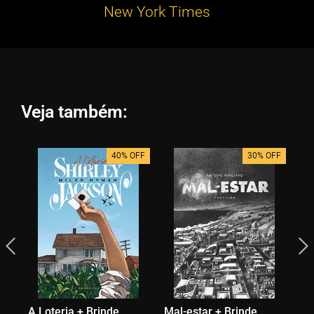
New York Times
Veja também:
40% OFF
30% OFF
A Loteria + Brinde
Mal-estar + Brinde
Bl