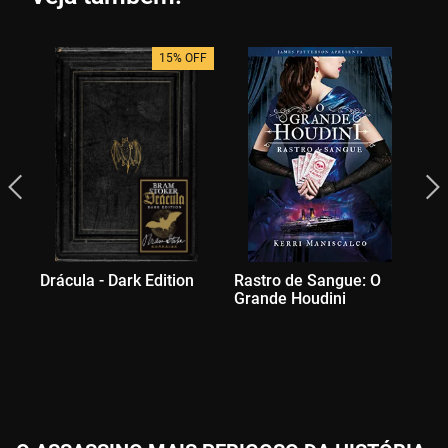
15% OFF
Drácula - Dark Edition
Rastro de Sangue: O
Ra
Grande Houdini
Pr
Br