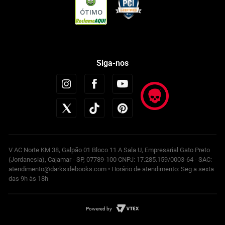
ÓTIMO
Siga-nos
V AC Norte KM 38, Galpão 01 Bloco 11 A Sala U, Empresarial Gato Preto
(Jordanesia), Cajamar - SP, 07789-100 CNPJ: 17.285.159/0003-64 - SAC:
atendimento@darksidebooks.com • Horário de atendimento: Seg a sexta
das 9h às 18h
Powered by