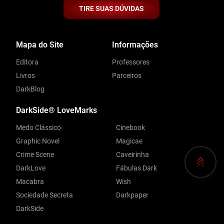
TIRE SUAS DÚVIDAS
Mapa do Site
Informações
Editora
Professores
Livros
Parceiros
DarkBlog
DarkSide® LoveMarks
Medo Clássico
Cinebook
Graphic Novel
Magicae
Crime Scene
Caveirinha
DarkLove
Fábulas Dark
Macabra
Wish
Sociedade Secreta
Darkpaper
DarkSide