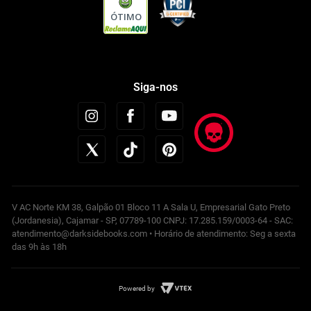
ÓTIMO
Siga-nos
V AC Norte KM 38, Galpão 01 Bloco 11 A Sala U, Empresarial Gato Preto
(Jordanesia), Cajamar - SP, 07789-100 CNPJ: 17.285.159/0003-64 - SAC:
atendimento@darksidebooks.com • Horário de atendimento: Seg a sexta
das 9h às 18h
Powered by