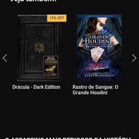
15% OFF
Drácula - Dark Edition
Rastro de Sangue: O
Ra
Grande Houdini
Pr
Br