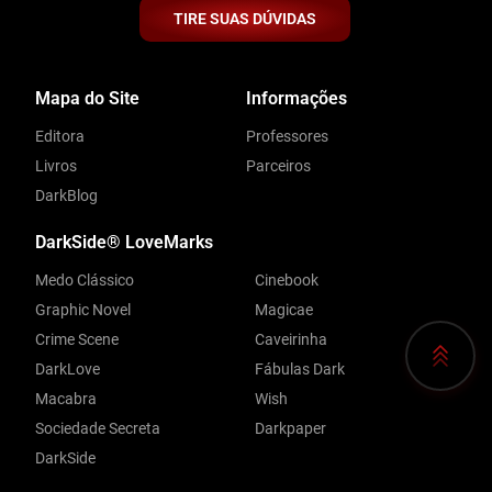
TIRE SUAS DÚVIDAS
Mapa do Site
Informações
Editora
Professores
Livros
Parceiros
DarkBlog
DarkSide® LoveMarks
Medo Clássico
Cinebook
Graphic Novel
Magicae
Crime Scene
Caveirinha
DarkLove
Fábulas Dark
Macabra
Wish
Sociedade Secreta
Darkpaper
DarkSide