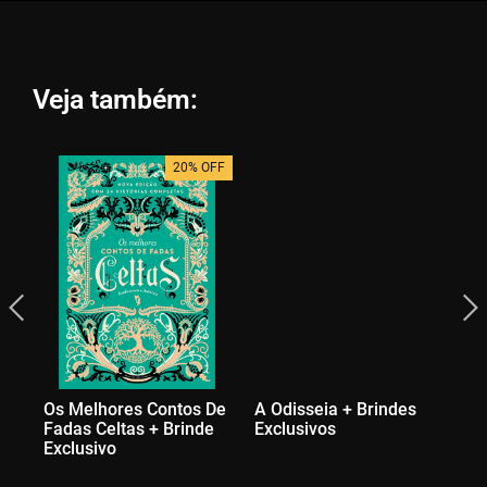
Veja também:
20% OFF
Os Melhores Contos De
A Odisseia + Brindes
Di
Fadas Celtas + Brinde
Exclusivos
Br
Exclusivo