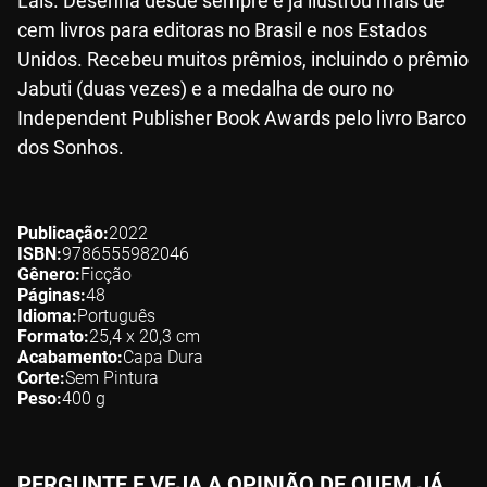
Laís. Desenha desde sempre e já ilustrou mais de
cem livros para editoras no Brasil e nos Estados
Unidos. Recebeu muitos prêmios, incluindo o prêmio
Jabuti (duas vezes) e a medalha de ouro no
Independent Publisher Book Awards pelo livro Barco
dos Sonhos.
Publicação
2022
ISBN
9786555982046
Gênero
Ficção
Páginas
48
Idioma
Português
Formato
25,4 x 20,3
cm
Acabamento
Capa Dura
Corte
Sem Pintura
Peso
400
g
PERGUNTE E VEJA A OPINIÃO DE QUEM JÁ