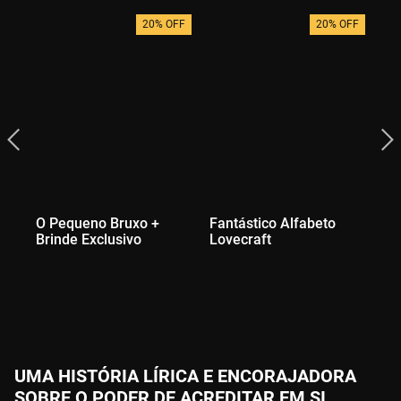
20% OFF
20% OFF
O Pequeno Bruxo +
Fantástico Alfabeto
Vi
Brinde Exclusivo
Lovecraft
En
Ex
UMA HISTÓRIA LÍRICA E ENCORAJADORA
SOBRE O PODER DE ACREDITAR EM SI