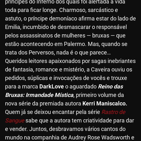
príncipes do Inferno dos quais foi alertada a vida
toda para ficar longe. Charmoso, sarcástico e
astuto, o príncipe demoníaco afirma estar do lado de
Emilia, incumbido de desmascarar o responsável
pelos assassinatos de mulheres — bruxas — que
estão acontecendo em Palermo. Mas, quando se
trata dos Perversos, nada é o que parece…
Queridos leitores apaixonados por sagas inebriantes
de fantasia, romance e mistério, a Caveira ouviu os
pedidos, súplicas e invocações de vocês e trouxe
para a marca
DarkLove
o aguardado
Reino das
Bruxas: Irmandade Mística
, primeiro volume da
nova série da premiada autora
Kerri Maniscalco.
Quem já se deixou encantar pela série
Rastro de
Sangue
sabe que a autora tem criatividade para dar
e vender. Juntos, desbravamos vários cantos do
mundo na companhia de Audrey Rose Wadsworth e