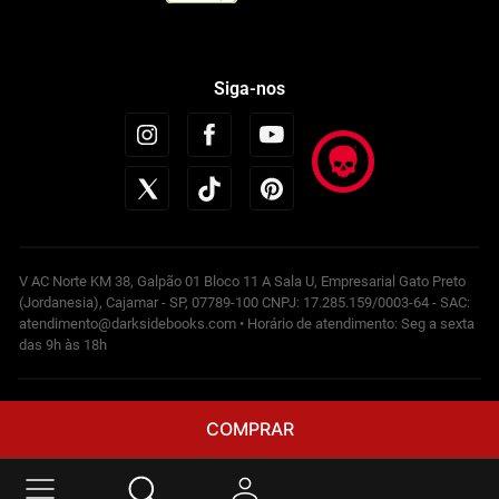
Siga-nos
V AC Norte KM 38, Galpão 01 Bloco 11 A Sala U, Empresarial Gato Preto
(Jordanesia), Cajamar - SP, 07789-100 CNPJ: 17.285.159/0003-64 - SAC:
atendimento@darksidebooks.com • Horário de atendimento: Seg a sexta
das 9h às 18h
Powered by
COMPRAR