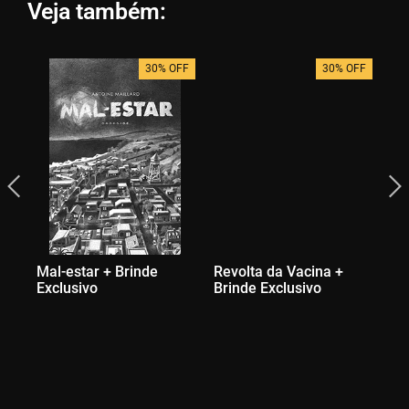
Veja também:
30% OFF
30% OFF
Mal-estar + Brinde
Revolta da Vacina +
Mú
Exclusivo
Brinde Exclusivo
Re
Ex