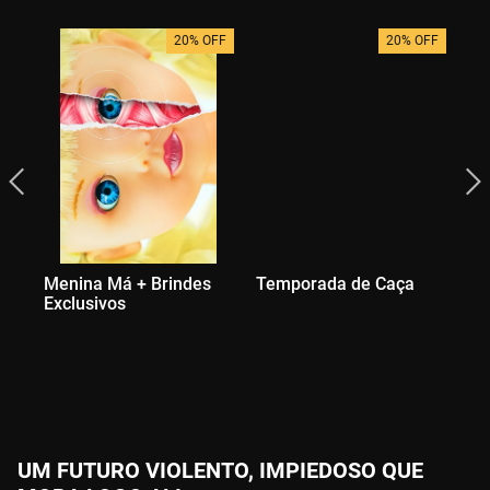
20% OFF
20% OFF
Menina Má + Brindes
Temporada de Caça
Kr
Exclusivos
Yu
UM FUTURO VIOLENTO, IMPIEDOSO QUE