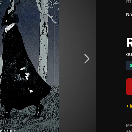
ma
Na
ou
+ 
MA
AN