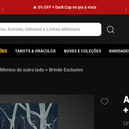
🔥 5% OFF + Dark Cup no pix à vista
s, Autores, Gêneros e Linhas editoriais
ÕES
TAROTS & ORÁCULOS
BOXES E COLEÇÕES
RARIDADE
Menina do outro lado + Brinde Exclusivo
A
+
Um