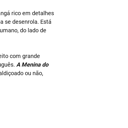
gá rico em detalhes
a se desenrola. Está
humano, do lado de
peito com grande
tuguês.
A Menina do
ldiçoado ou não,