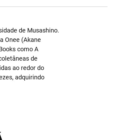
sidade de Musashino.
wa Onee (Akane
® Books como A
coletâneas de
idas ao redor do
ezes, adquirindo
Á