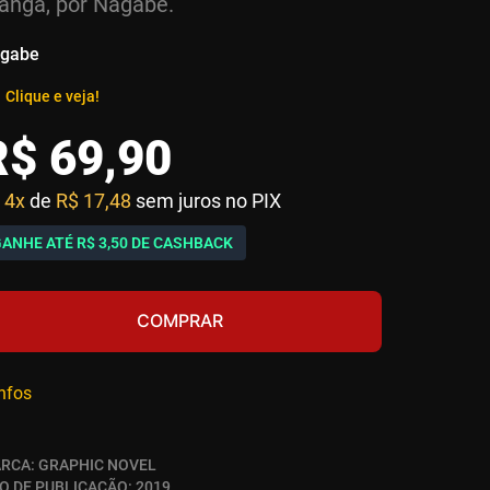
ngá, por Nagabe.
gabe
Clique e veja!
R$
69
,
90
4x
de
R$ 17,48
sem juros no PIX
GANHE ATÉ
R$ 3,50
DE CASHBACK
COMPRAR
infos
RCA:
GRAPHIC NOVEL
O DE PUBLICAÇÃO:
2019