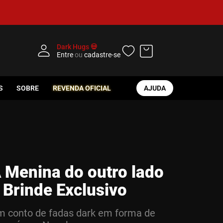
Dark Hugs 💀
Entre
ou
cadastre-se
S
SOBRE
REVENDA OFICIAL
AJUDA
 Menina do outro lado
 Brinde Exclusivo
 conto de fadas dark em forma de