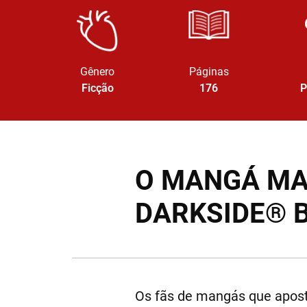
Gênero
Páginas
Ficção
176
P
O MANGÁ MAI
DARKSIDE® 
Os fãs de mangás que apos