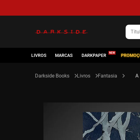
5% de cashback em todas as compras
Título
LIVROS
MARCAS
DARKPAPER
PROMOÇ
Livros
Fantasia
A 