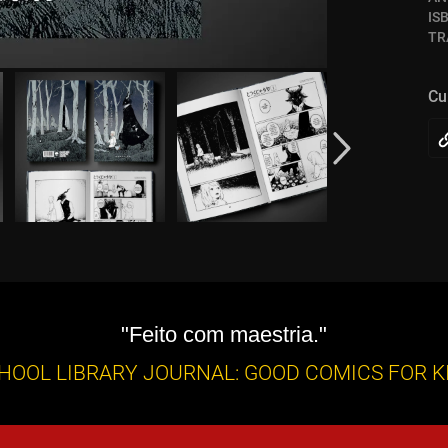
IS
TR
Cu
"Feito com maestria."
HOOL LIBRARY JOURNAL: GOOD COMICS FOR K