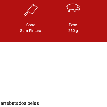
Corte
Peso
Sem Pintura
260
g
 arrebatados pelas