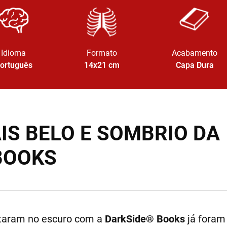
Idioma
Formato
Acabamento
ortuguês
14x21
cm
Capa Dura
S BELO E SOMBRIO DA
BOOKS
taram no escuro com a
DarkSide® Books
já foram