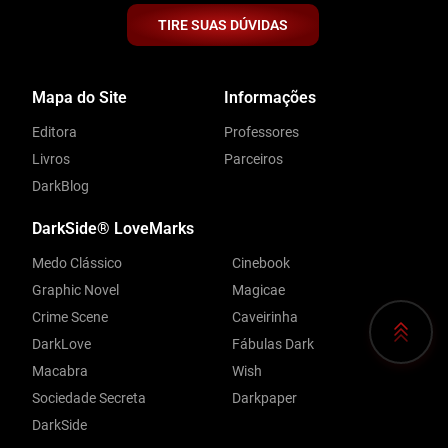
TIRE SUAS DÚVIDAS
Mapa do Site
Informações
Editora
Professores
Livros
Parceiros
DarkBlog
DarkSide® LoveMarks
Medo Clássico
Cinebook
Graphic Novel
Magicae
Crime Scene
Caveirinha
DarkLove
Fábulas Dark
Macabra
Wish
Sociedade Secreta
Darkpaper
DarkSide