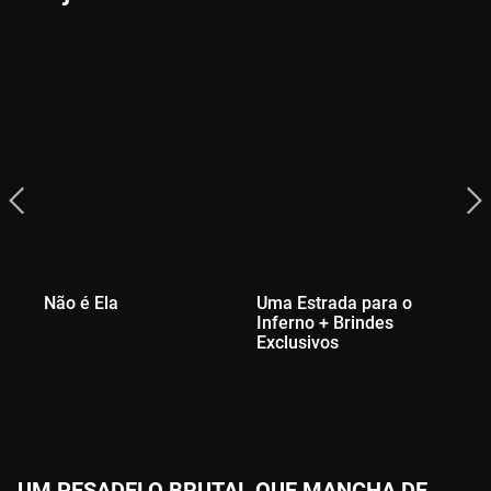
Não é Ela
Uma Estrada para o
A 
Inferno + Brindes
Ex
Exclusivos
UM PESADELO BRUTAL QUE MANCHA DE