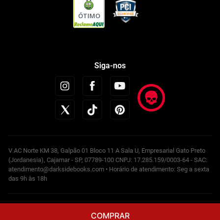
ÓTIMO
Siga-nos
V AC Norte KM 38, Galpão 01 Bloco 11 A Sala U, Empresarial Gato Preto
(Jordanesia), Cajamar - SP, 07789-100 CNPJ: 17.285.159/0003-64 - SAC:
atendimento@darksidebooks.com • Horário de atendimento: Seg a sexta
das 9h às 18h
Powered by
COMPRAR