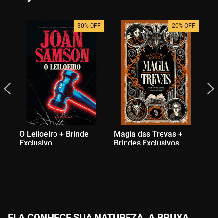
30% OFF
20% OFF
O Leiloeiro + Brinde
Magia das Trevas +
Me
Exclusivo
Brindes Exclusivos
Ex
ELA CONHECE SUA NATUREZA. A BRUXA