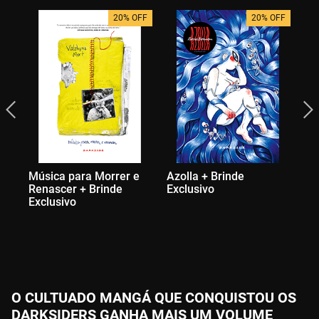
20% OFF
20% OFF
Música para Morrer e
Azolla + Brinde
Bo
Renascer + Brinde
Exclusivo
Na
Exclusivo
Br
O CULTUADO MANGÁ QUE CONQUISTOU OS
DARKSIDERS GANHA MAIS UM VOLUME