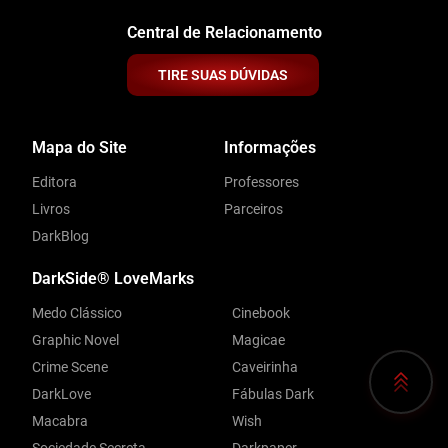
Central de Relacionamento
TIRE SUAS DÚVIDAS
Mapa do Site
Informações
Editora
Professores
Livros
Parceiros
DarkBlog
DarkSide® LoveMarks
Medo Clássico
Cinebook
Graphic Novel
Magicae
Crime Scene
Caveirinha
DarkLove
Fábulas Dark
Macabra
Wish