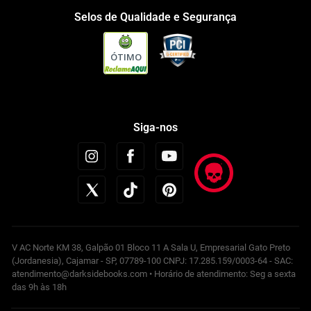
Selos de Qualidade e Segurança
ÓTIMO
Siga-nos
V AC Norte KM 38, Galpão 01 Bloco 11 A Sala U, Empresarial Gato Preto
(Jordanesia), Cajamar - SP, 07789-100 CNPJ: 17.285.159/0003-64 - SAC:
atendimento@darksidebooks.com • Horário de atendimento: Seg a sexta
das 9h às 18h