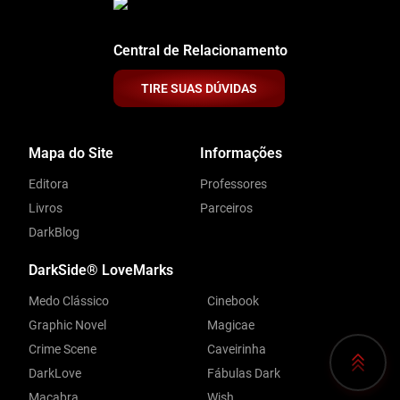
Central de Relacionamento
TIRE SUAS DÚVIDAS
Mapa do Site
Informações
Editora
Professores
Livros
Parceiros
DarkBlog
DarkSide® LoveMarks
Medo Clássico
Cinebook
Graphic Novel
Magicae
Crime Scene
Caveirinha
DarkLove
Fábulas Dark
Macabra
Wish