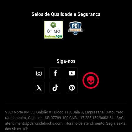
Selos de Qualidade e Segurança
ÓTIMO
Siga-nos
V AC Norte KM 38, Galpão 01 Bloco 11 A Sala U, Empresarial Gato Preto
(Jordanesia), Cajamar - SP, 07789-100 CNPJ: 17.285.159/0003-64 - SAC:
atendimento@darksidebooks.com • Horário de atendimento: Seg a sexta
das 9h às 18h