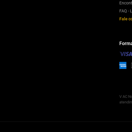
Encont
FAQ - L
Fale c
Forma
V AC No
atendim