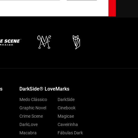
s
DarkSide® LoveMarks
Medo Clássico
DarkSide
Graphic Novel
Cinebook
Crime Scene
Magicae
DarkLove
Caveirinha
Macabra
Fábulas Dark