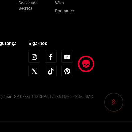
Sociedade
Wish
Secreta
Darkpaper
egurança
Siga-nos
Cajamar - SP, 07789-100 CNPJ: 17.285.159/0003-64 - SAC: