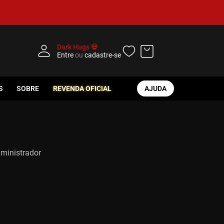
Dark Hugs 💀
Entre
ou
cadastre-se
S
SOBRE
REVENDA OFICIAL
AJUDA
dministrador