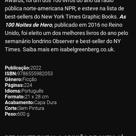
Awards; foi um dos 100 livros do ano da rádio
pública norte-americana NPR; e esteve na lista de
best-sellers do New York Times Graphic Books.
As
100 Noites de Hero
, publicado em 2016 no Reino
Unido, foi eleito um dos melhores livros do ano pelo
semanário londrino Observer e best-seller do NY
Times. Saiba mais em isabelgreenberg.co.uk.
Publicação
2022
ISBN
9786555982053
Gênero
Ficção
Páginas
224
Idioma
Português
Formato
21 x 28
cm
Acabamento
Capa Dura
Corte
Sem Pintura
Peso
600
g