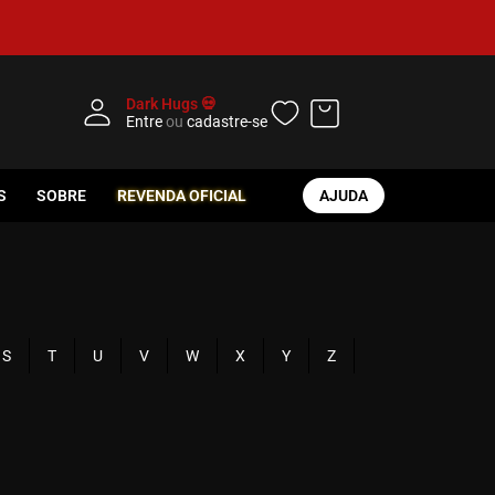
Dark Hugs 💀
Entre
ou
cadastre-se
S
SOBRE
REVENDA OFICIAL
AJUDA
S
T
U
V
W
X
Y
Z