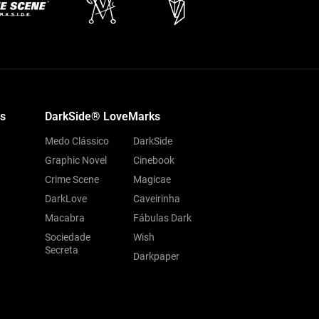
s
DarkSide® LoveMarks
Medo Clássico
DarkSide
Graphic Novel
Cinebook
Crime Scene
Magicae
DarkLove
Caveirinha
Macabra
Fábulas Dark
Sociedade
Wish
Secreta
Darkpaper