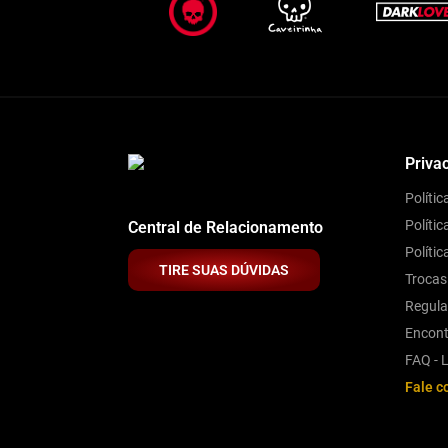
Priva
Políti
Polític
Central de Relacionamento
Políti
TIRE SUAS DÚVIDAS
Trocas
Regul
Encont
FAQ - L
Fale c