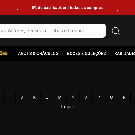
5% de cashback em todas as compras
s, Autores, Gêneros e Linhas editoriais
ÕES
TAROTS & ORÁCULOS
BOXES E COLEÇÕES
RARIDADE
I
J
K
L
M
N
O
P
Q
R
Limpar