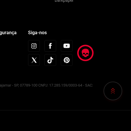
Darkpaper
egurança
Siga-nos
Cajamar - SP, 07789-100 CNPJ: 17.285.159/0003-64 - SAC: