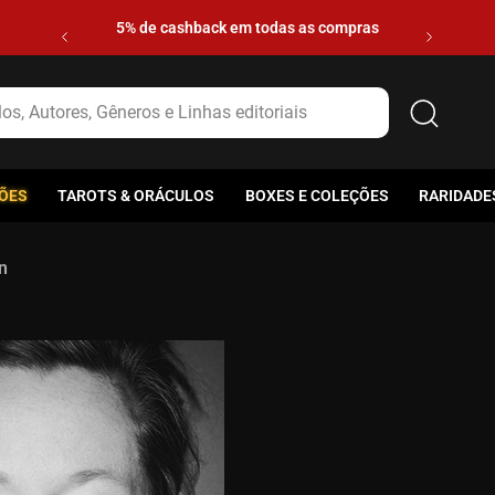
5% de cashback em todas as compras
s, Autores, Gêneros e Linhas editoriais
ÕES
TAROTS & ORÁCULOS
BOXES E COLEÇÕES
RARIDADE
n