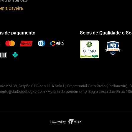
ivro Misterioso
om a Caveira
s de pagamento
Selos de Qualidade e S
ÓTIMO
rte KM 38, Galpão 01 Bloco 11 A Sala U, Empresarial Gato Preto (Jordanesia), 
ento@darksidebooks.com • Horário de atendimento: Seg a sexta das 9h às 18h
Powered by