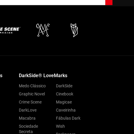
s
DarkSide® LoveMarks
Medo Clássico
DarkSide
Graphic Novel
Cinebook
Crime Scene
Magicae
DarkLove
Caveirinha
Macabra
Fábulas Dark
Sociedade
Wish
Secreta