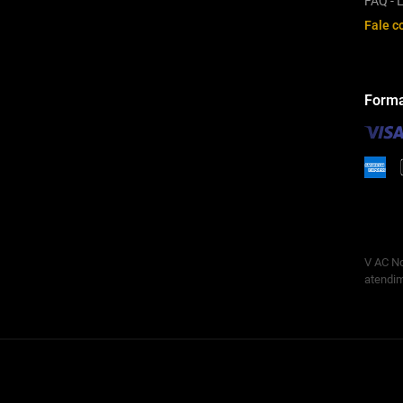
FAQ - L
Fale c
Forma
V AC No
atendim