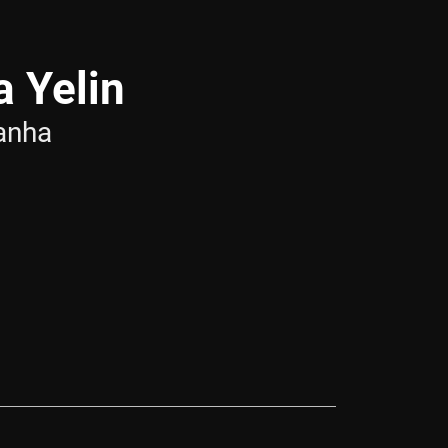
a Yelin
anha