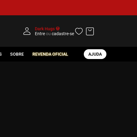
Dark Hugs 💀
Entre
ou
cadastre-se
S
SOBRE
REVENDA OFICIAL
AJUDA