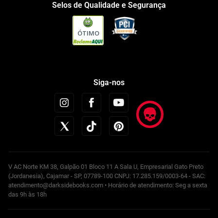
Selos de Qualidade e Segurança
ÓTIMO
Siga-nos
V AC Norte KM 38, Galpão 01 Bloco 11 A Sala U, Empresarial Gato Preto
(Jordanesia), Cajamar - SP, 07789-100 CNPJ: 17.285.159/0003-64 - SAC:
atendimento@darksidebooks.com • Horário de atendimento: Seg a sexta
das 9h às 18h