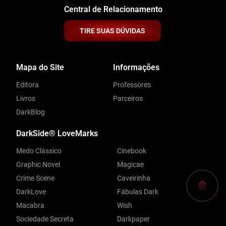
Central de Relacionamento
TIRE SUAS DÚVIDAS
Mapa do Site
Informações
Editora
Professores
Livros
Parceiros
DarkBlog
DarkSide® LoveMarks
Medo Clássico
Cinebook
Graphic Novel
Magicae
Crime Scene
Caveirinha
DarkLove
Fábulas Dark
Macabra
Wish
Sociedade Secreta
Darkpaper