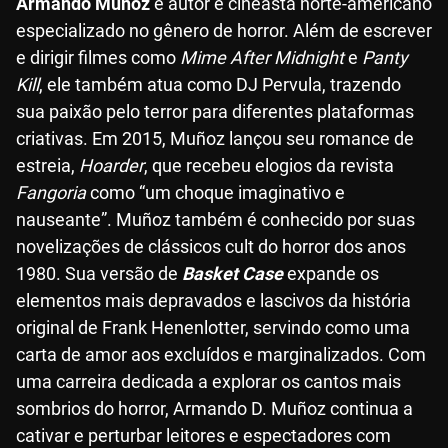
Armando Muñoz
é autor e cineasta norte-americano
especializado no gênero de horror. Além de escrever
e dirigir filmes como
Mime After Midnight
e
Panty
Kill
, ele também atua como DJ Pervula, trazendo
sua paixão pelo terror para diferentes plataformas
criativas. Em 2015, Muñoz lançou seu romance de
estreia,
Hoarder
, que recebeu elogios da revista
Fangoria
como “um choque imaginativo e
nauseante”. Muñoz também é conhecido por suas
novelizações de clássicos cult do horror dos anos
1980. Sua versão de
Basket Case
expande os
elementos mais depravados e lascivos da história
original de Frank Henenlotter, servindo como uma
carta de amor aos excluídos e marginalizados. Com
uma carreira dedicada a explorar os cantos mais
sombrios do horror, Armando D. Muñoz continua a
cativar e perturbar leitores e espectadores com