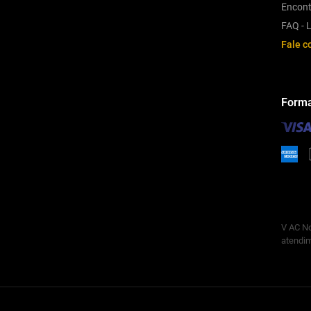
Encont
FAQ - L
Fale c
Forma
V AC No
atendim