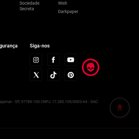
Sociedade
Wish
Secreta
Darkpaper
egurança
Siga-nos
Cajamar - SP, 07789-100 CNPJ: 17.285.159/0003-64 - SAC: