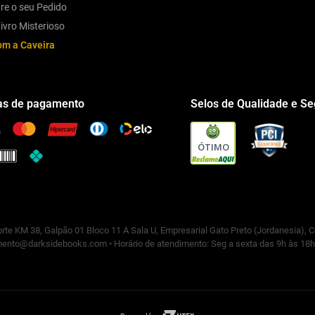
re o seu Pedido
ivro Misterioso
om a Caveira
s de pagamento
Selos de Qualidade e S
ÓTIMO
rte KM 38, Galpão 01 Bloco 11 A Sala U, Empresarial Gato Preto (Jordanesia), 
ento@darksidebooks.com • Horário de atendimento: Seg a sexta das 9h às 18h