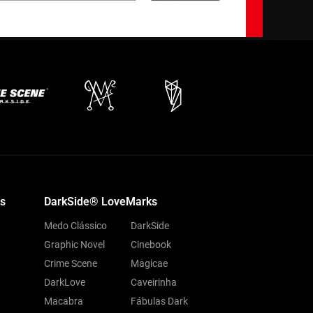
s
DarkSide® LoveMarks
Medo Clássico
DarkSide
Graphic Novel
Cinebook
Crime Scene
Magicae
DarkLove
Caveirinha
Macabra
Fábulas Dark