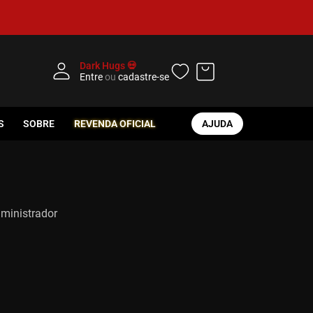
Dark Hugs 💀
Entre
ou
cadastre-se
S
SOBRE
REVENDA OFICIAL
AJUDA
dministrador