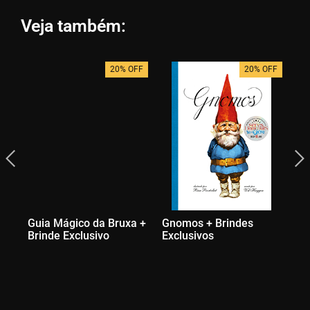
Veja também:
20% OFF
20% OFF
Guia Mágico da Bruxa +
Gnomos + Brindes
Bo
Brinde Exclusivo
Exclusivos
Na
Br