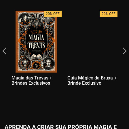
20% OFF
20% OFF
Magia das Trevas +
Guia Mágico da Bruxa +
Bo
Brindes Exclusivos
Brinde Exclusivo
Na
Br
APRENDA A CRIAR SUA PRÓPRIA MAGIA E