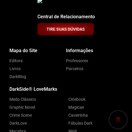
Central de Relacionamento
TIRE SUAS DÚVIDAS
Mapa do Site
Informações
Editora
Professores
Livros
Parceiros
DarkBlog
DarkSide® LoveMarks
Medo Clássico
Cinebook
Graphic Novel
Magicae
Crime Scene
Caveirinha
DarkLove
Fábulas Dark
Macabra
Wish