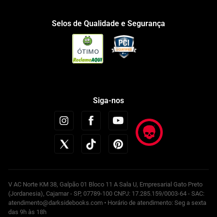
Selos de Qualidade e Segurança
ÓTIMO
Siga-nos
V AC Norte KM 38, Galpão 01 Bloco 11 A Sala U, Empresarial Gato Preto
(Jordanesia), Cajamar - SP, 07789-100 CNPJ: 17.285.159/0003-64 - SAC:
atendimento@darksidebooks.com • Horário de atendimento: Seg a sexta
das 9h às 18h