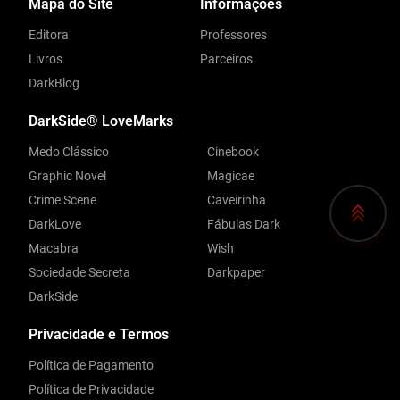
Mapa do Site
Informações
Editora
Professores
Livros
Parceiros
DarkBlog
DarkSide® LoveMarks
Medo Clássico
Cinebook
Graphic Novel
Magicae
Crime Scene
Caveirinha
DarkLove
Fábulas Dark
Macabra
Wish
Sociedade Secreta
Darkpaper
DarkSide
Privacidade e Termos
Política de Pagamento
Política de Privacidade