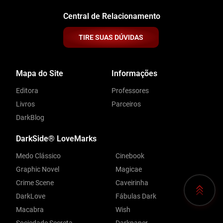
Central de Relacionamento
TIRE SUAS DÚVIDAS
Mapa do Site
Informações
Editora
Professores
Livros
Parceiros
DarkBlog
DarkSide® LoveMarks
Medo Clássico
Cinebook
Graphic Novel
Magicae
Crime Scene
Caveirinha
DarkLove
Fábulas Dark
Macabra
Wish