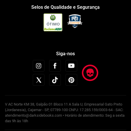
Selos de Qualidade e Segurança
ÓTIMO
Siga-nos
V AC Norte KM 38, Galpão 01 Bloco 11 A Sala U, Empresarial Gato Preto
(Jordanesia), Cajamar - SP, 07789-100 CNPJ: 17.285.159/0003-64 - SAC:
atendimento@darksidebooks.com • Horário de atendimento: Seg a sexta
das 9h às 18h