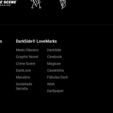
s
DarkSide® LoveMarks
Medo Clássico
DarkSide
Graphic Novel
Cinebook
Crime Scene
Magicae
DarkLove
Caveirinha
Macabra
Fábulas Dark
Sociedade
Wish
Secreta
Darkpaper