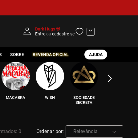
Dark Hugs 💀
Entre
ou
cadastre-se
S
SOBRE
REVENDA OFICIAL
AJUDA
MACABRA
WISH
SOCIEDADE
CRIME SCENE
SECRETA
Ordenar por
Relevância
0