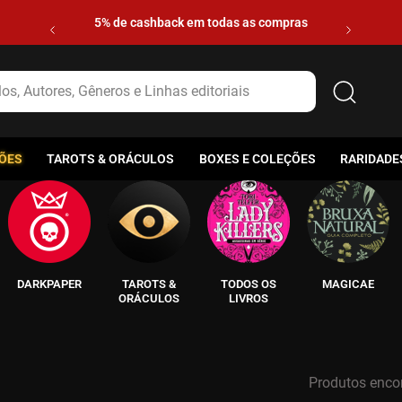
5% de cashback em todas as compras
s, Autores, Gêneros e Linhas editoriais
ÕES
TAROTS & ORÁCULOS
BOXES E COLEÇÕES
RARIDADE
DARKPAPER
TAROTS &
TODOS OS
MAGICAE
ORÁCULOS
LIVROS