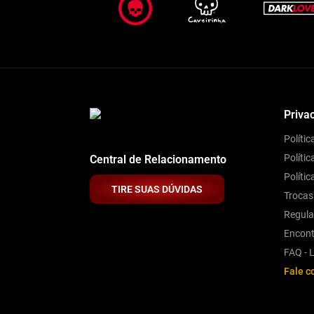
Priva
Políti
Polític
Central de Relacionamento
Políti
TIRE SUAS DÚVIDAS
Trocas
Regul
Encont
FAQ - L
Fale c