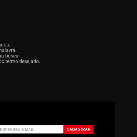
ados.
palavra.
 na busca.
 do termo desejado.
CADASTRAR