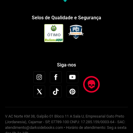
Selos de Qualidade e Segurança
ÓTIMO
Siga-nos
V AC Norte KM 38, Galpão 01 Bloco 11 A Sala U, Empresarial Gato Preto
(Jordanesia), Cajamar - SP, 07789-100 CNPJ: 17.285.159/0003-64 - SAC:
atendimento@darksidebooks.com • Horário de atendimento: Seg a sexta