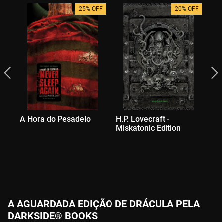
25% OFF
20% OFF
A Hora do Pesadelo
H.P. Lovecraft -
Ed
Miskatonic Edition
Cl
A AGUARDADA EDIÇÃO DE DRÁCULA PELA
DARKSIDE® BOOKS