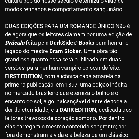
cultura pop do nosso século e eterniza o vilão de
modos refinados e comportamento sanguinário.
DUAS EDIÇÕES PARA UM ROMANCE ÚNICO Não é
de agora que os leitores clamam por uma edição de
Drácula
feita pela
DarkSide® Books
para honrar o
legado do mestre
Bram Stoker
. Uma obra tão
grandiosa quanto essa será publicada em duas
versões, para nenhum vampiro colocar defeito:
FIRST EDITION
, com a icônica capa amarela da
primeira publicação, em 1897, uma edição inédita
no mercado brasileiro que eterniza o brilho e o
encanto do sol, algo inalcançável diante de toda a
dor da eternidade; e a
DARK EDITION
, dedicada aos
leitores trevosos de coração sombrio. Por dentro
elas carregam o mesmo conteúdo sangrento; por
fora demonstram a vida e a beleza de um clássico