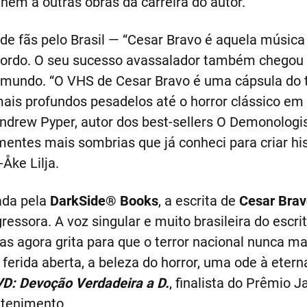
unem a outras obras da carreira do autor.
e fãs pelo Brasil — “Cesar Bravo é aquela música
 Gordo. O seu sucesso avassalador também chegou
o mundo. “O VHS de Cesar Bravo é uma cápsula do 
s profundos pesadelos até o horror clássico em t
Andrew Pyper, autor dos best-sellers O Demonolog
ntes mais sombrias que já conheci para criar histó
Åke Lilja.
ada pela
DarkSide® Books
, a escrita de
Cesar Brav
ressora. A voz singular e muito brasileira do escr
s agora grita para que o terror nacional nunca mai
ferida aberta, a beleza do horror, uma ode à eterna
D: Devoção Verdadeira a D.
, finalista do Prêmio J
etenimento.