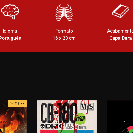
Idioma
Formato
Acabament
Português
16 x 23
cm
Capa Dura
20% OFF