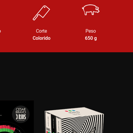
o
Corte
Peso
Colorido
650
g