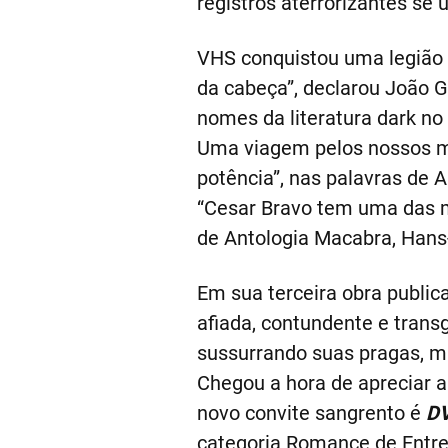
registros aterrorizantes se 
VHS conquistou uma legião d
da cabeça”, declarou João
nomes da literatura dark n
Uma viagem pelos nossos mai
potência”, nas palavras de 
“Cesar Bravo tem uma das me
de Antologia Macabra, Hans-
Em sua terceira obra public
afiada, contundente e transg
sussurrando suas pragas, ma
Chegou a hora de apreciar a 
novo convite sangrento é
DV
categoria Romance de Entr