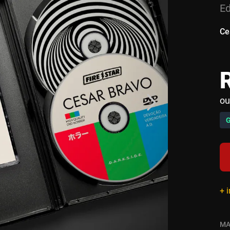
Ed
Ce
ou
+ 
MA