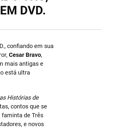
EM DVD.
D., confiando em sua
ror,
Cesar Bravo
,
m mais antigas e
do está ultra
as Histórias de
tas, contos que se
 faminta de Três
stadores, e novos