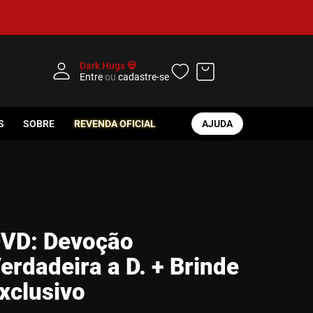
Dark Hugs 💀
Entre
ou
cadastre-se
S
SOBRE
REVENDA OFICIAL
AJUDA
VD: Devoção
erdadeira a D. + Brinde
xclusivo