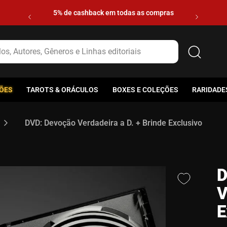
5% de cashback em todas as compras
s, Autores, Gêneros e Linhas editoriais
ÕES
TAROTS & ORÁCULOS
BOXES E COLEÇÕES
RARIDADE
DVD: Devoção Verdadeira a D. + Brinde Exclusivo
D
V
E