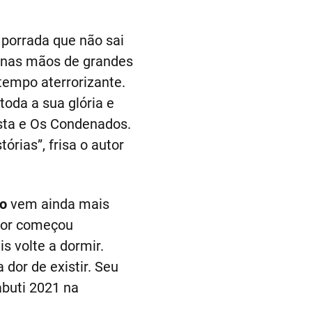
 porrada que não sai
 nas mãos de grandes
tempo aterrorizante.
oda a sua glória e
ista e Os Condenados.
rias”, frisa o autor
o
vem ainda mais
itor começou
s volte a dormir.
 dor de existir. Seu
abuti 2021 na