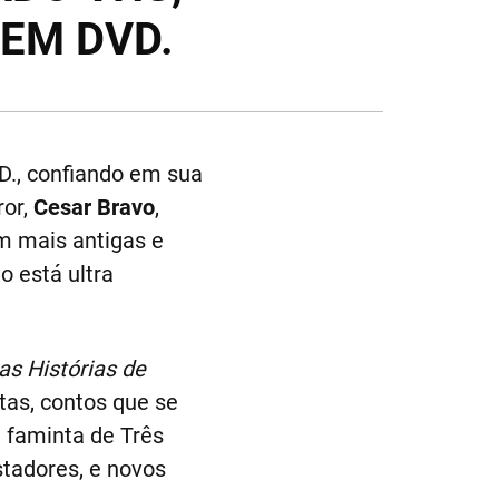
EM DVD.
D., confiando em sua
ror,
Cesar Bravo
,
m mais antigas e
do está ultra
as Histórias de
tas, contos que se
 faminta de Três
stadores, e novos