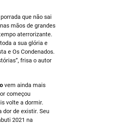
 porrada que não sai
 nas mãos de grandes
tempo aterrorizante.
oda a sua glória e
ista e Os Condenados.
rias”, frisa o autor
o
vem ainda mais
itor começou
s volte a dormir.
 dor de existir. Seu
abuti 2021 na