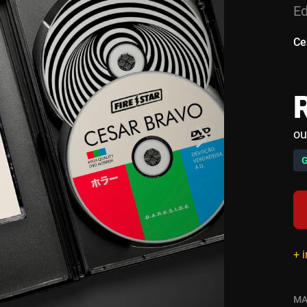
Ed
Ce
ou
+ 
MA