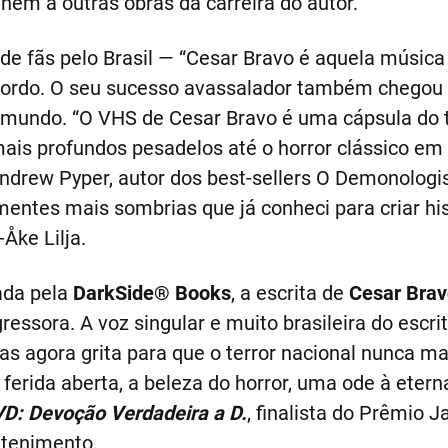
unem a outras obras da carreira do autor.
e fãs pelo Brasil — “Cesar Bravo é aquela música
 Gordo. O seu sucesso avassalador também chegou
o mundo. “O VHS de Cesar Bravo é uma cápsula do 
s profundos pesadelos até o horror clássico em t
Andrew Pyper, autor dos best-sellers O Demonolog
ntes mais sombrias que já conheci para criar histó
Åke Lilja.
ada pela
DarkSide® Books
, a escrita de
Cesar Brav
ressora. A voz singular e muito brasileira do escr
s agora grita para que o terror nacional nunca mai
ferida aberta, a beleza do horror, uma ode à eterna
D: Devoção Verdadeira a D.
, finalista do Prêmio J
etenimento.