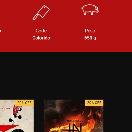
o
Corte
Peso
Colorido
650
g
20% OFF
20% OFF