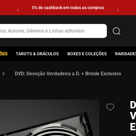
5% de cashback em todas as compras
s, Autores, Gêneros e Linhas editoriais
ÕES
TAROTS & ORÁCULOS
BOXES E COLEÇÕES
RARIDADE
DVD: Devoção Verdadeira a D. + Brinde Exclusivo
D
V
E