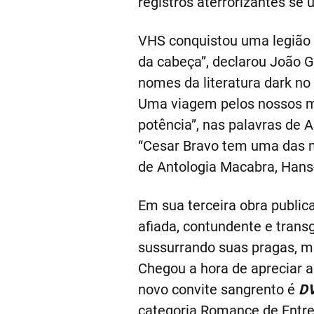
registros aterrorizantes se 
VHS conquistou uma legião d
da cabeça”, declarou João
nomes da literatura dark n
Uma viagem pelos nossos mai
potência”, nas palavras de 
“Cesar Bravo tem uma das me
de Antologia Macabra, Hans-
Em sua terceira obra public
afiada, contundente e transg
sussurrando suas pragas, ma
Chegou a hora de apreciar a 
novo convite sangrento é
DV
categoria Romance de Entr