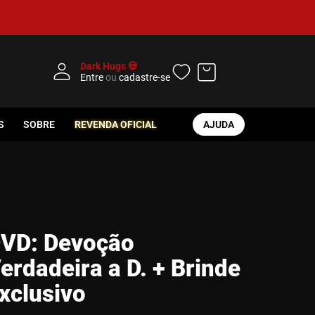
Dark Hugs 💀
Entre
ou
cadastre-se
S
SOBRE
REVENDA OFICIAL
AJUDA
VD: Devoção
erdadeira a D. + Brinde
xclusivo