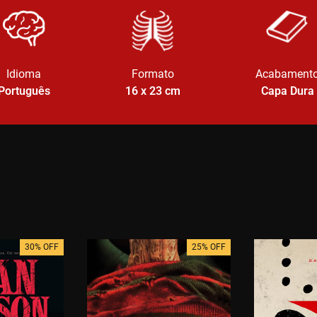
Idioma
Formato
Acabament
Português
16 x 23
cm
Capa Dura
30% OFF
25% OFF