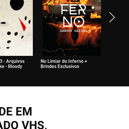
3 - Arquivos
No Limiar do Inferno +
Candyma
ke - Bloody
Brindes Exclusivos
NDE EM
ADO VHS,