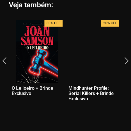
Veja também:
30% OFF
20% OFF
O Leiloeiro + Brinde
Mindhunter Profile:
Mi
Exclusivo
Serial Killers + Brinde
Br
Exclusivo