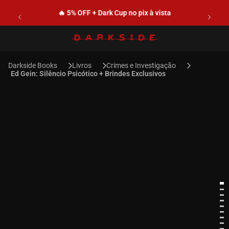
🔥 5% OFF + Dark Cup no pix à vista
Livros
Crimes e Investigação
Ed Gein: Silêncio Psicótico + Brindes Exclusivos