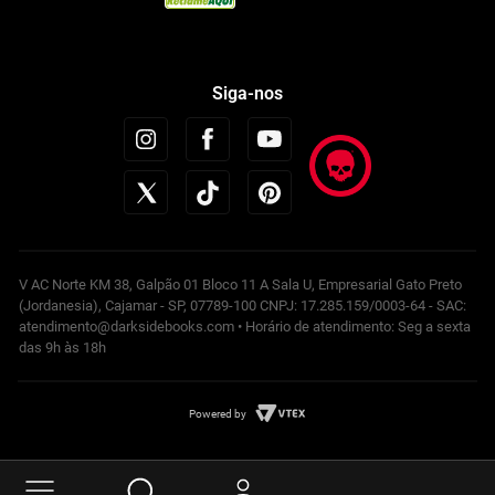
Siga-nos
V AC Norte KM 38, Galpão 01 Bloco 11 A Sala U, Empresarial Gato Preto
(Jordanesia), Cajamar - SP, 07789-100 CNPJ: 17.285.159/0003-64 - SAC:
atendimento@darksidebooks.com • Horário de atendimento: Seg a sexta
das 9h às 18h
Powered by