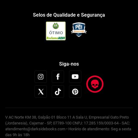
Selos de Qualidade e Segurança
ÓTIMO
Siga-nos
V AC Norte KM 38, Galpão 01 Bloco 11 A Sala U, Empresarial Gato Preto
(Jordanesia), Cajamar - SP, 07789-100 CNPJ: 17.285.159/0003-64 - SAC:
atendimento@darksidebooks.com • Horário de atendimento: Seg a sexta
das 9h às 18h