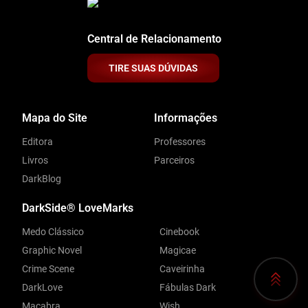
Central de Relacionamento
TIRE SUAS DÚVIDAS
Mapa do Site
Informações
Editora
Professores
Livros
Parceiros
DarkBlog
DarkSide® LoveMarks
Medo Clássico
Cinebook
Graphic Novel
Magicae
Crime Scene
Caveirinha
DarkLove
Fábulas Dark
Macabra
Wish