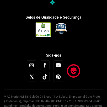
Selos de Qualidade e Segurança
ÓTIMO
Siga-nos
V AC Norte KM 38, Galpão 01 Bloco 11 A Sala U, Empresarial Gato Preto
(Jordanesia), Cajamar - SP, 07789-100 CNPJ: 17.285.159/0003-64 - SAC:
atendimento@darksidebooks.com • Horário de atendimento: Seg a sexta