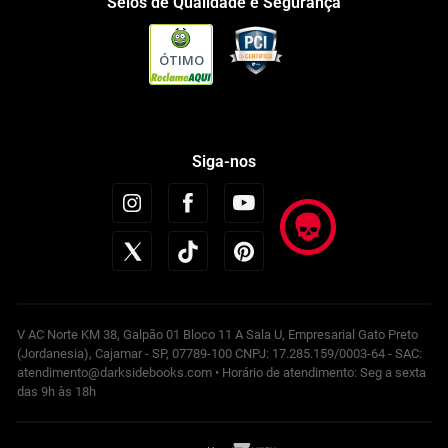
Selos de Qualidade e Segurança
ÓTIMO
Siga-nos
V AC Norte KM 38, Galpão 01 Bloco 11 A Sala U, Empresarial Gato Preto
(Jordanesia), Cajamar - SP, 07789-100 CNPJ: 17.285.159/0003-64 - SAC:
atendimento@darksidebooks.com • Horário de atendimento: Seg a sexta
das 9h às 18h