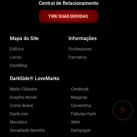
Central de Relacionamento
TIRE SUAS DÚVIDAS
Mapa do Site
Informações
Editora
Professores
Livros
Parceiros
DarkBlog
DarkSide® LoveMarks
Medo Clássico
Cinebook
Graphic Novel
Magicae
Crime Scene
Caveirinha
DarkLove
Fábulas Dark
Macabra
Wish
Sociedade Secreta
Darkpaper