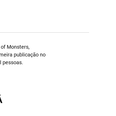
 of Monsters,
imeira publicação no
l pessoas.
Á