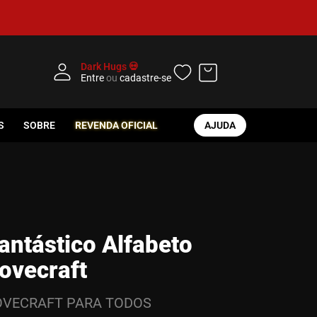
Dark Hugs 💀
Entre
ou
cadastre-se
S
SOBRE
REVENDA OFICIAL
AJUDA
antástico Alfabeto
ovecraft
OVECRAFT PARA TODOS