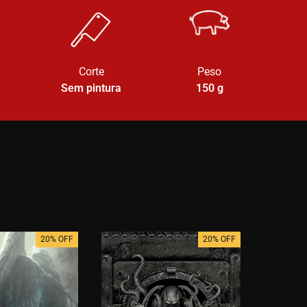
Corte
Peso
Sem pintura
150
g
20% OFF
20% OFF