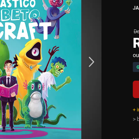
JA
ou
+ 
> 