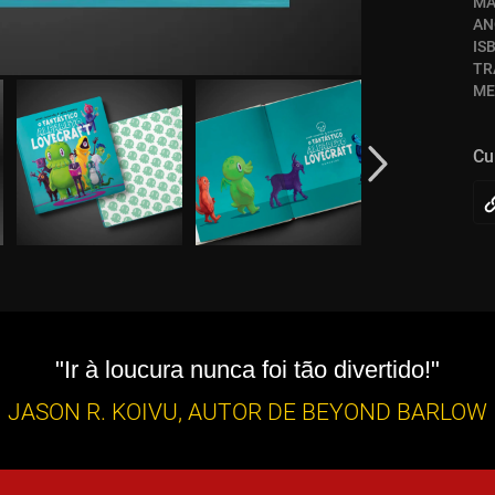
MA
AN
IS
TR
ME
Cu
"Ir à loucura nunca foi tão divertido!"
JASON R. KOIVU, AUTOR DE BEYOND BARLOW