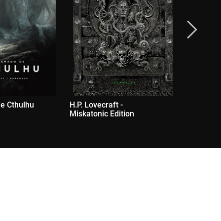
e Cthulhu
H.P. Lovecraft -
Bambi + B
Miskatonic Edition