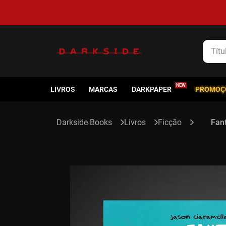
5% de cashback em todas as compras
Título
LIVROS
MARCAS
DARKPAPER
PROMOÇ
Livros
Ficção
Fant