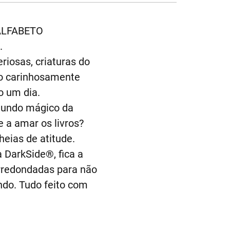
 ALFABETO
.
riosas, criaturas do
ro carinhosamente
o um dia.
 mundo mágico da
e a amar os livros?
eias de atitude.
a DarkSide®, fica a
arredondadas para não
ndo. Tudo feito com