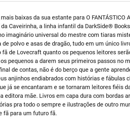
s mais baixas da sua estante para O FANTÁSTICO
da Caveirinha, a linha infantil da DarkSide® Books
o imaginário universal do mestre com tiaras miste
de polvo e asas de dragão, tudo em um único liv
 fã de Lovecraft quanto os pequenos leitores serã
ar os pequenos a darem seus primeiros passos no
inal de contas, não é do berço que a gente aprend
s anjinhos endiabrados com histórias e fábulas ch
e já se encantaram e se tornaram leitores fiéis d
u a editora mãe. Livros em capa dura com bordas 
rias pra todo o sempre e ilustrações de outro mu
 fã para um futuro fã.