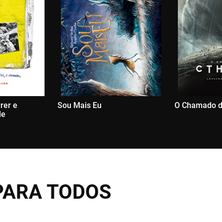
rer e
Sou Mais Eu
O Chamado d
de
PARA TODOS