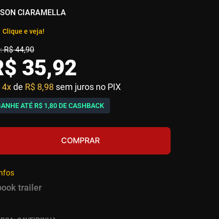
SON CIARAMELLA
Clique e veja!
R$
44
,
90
R$
35
,
92
4x
de
R$ 8,98
sem juros no PIX
GANHE ATÉ
R$ 1,80
DE CASHBACK
COMPRAR
infos
book trailer