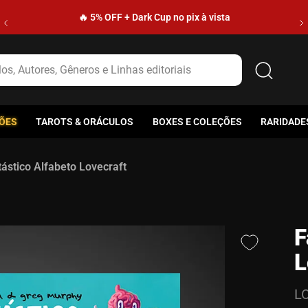
🔥 5% OFF + Dark Cup no pix à vista
s, Autores, Gêneros e Linhas editoriais
ÕES
TAROTS & ORÁCULOS
BOXES E COLEÇÕES
RARIDADE
ástico Alfabeto Lovecraft
F
L
L