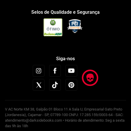
Selos de Qualidade e Segurança
ÓTIMO
Siga-nos
V AC Norte KM 38, Galpão 01 Bloco 11 A Sala U, Empresarial Gato Preto
(Jordanesia), Cajamar - SP, 07789-100 CNPJ: 17.285.159/0003-64 - SAC:
atendimento@darksidebooks.com • Horário de atendimento: Seg a sexta
das 9h às 18h