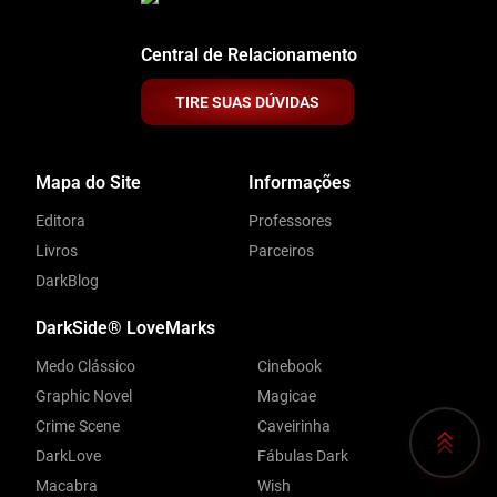
Central de Relacionamento
TIRE SUAS DÚVIDAS
Mapa do Site
Informações
Editora
Professores
Livros
Parceiros
DarkBlog
DarkSide® LoveMarks
Medo Clássico
Cinebook
Graphic Novel
Magicae
Crime Scene
Caveirinha
DarkLove
Fábulas Dark
Macabra
Wish