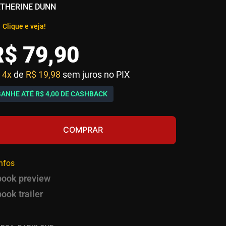
THERINE DUNN
Clique e veja!
R$
79
,
90
4x
de
R$ 19,98
sem juros no PIX
GANHE ATÉ
R$ 4,00
DE CASHBACK
COMPRAR
infos
book preview
book trailer