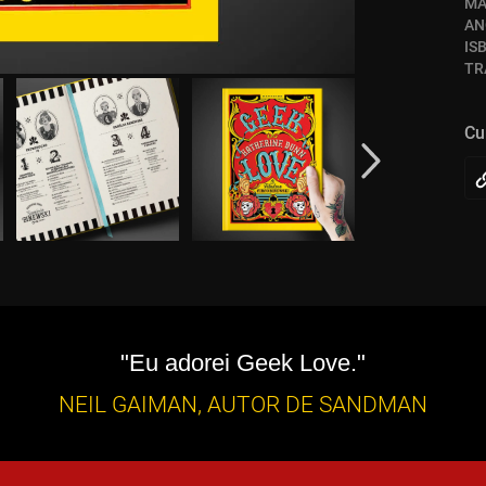
MA
AN
IS
TR
Cu
"Eu adorei Geek Love."
NEIL GAIMAN, AUTOR DE SANDMAN