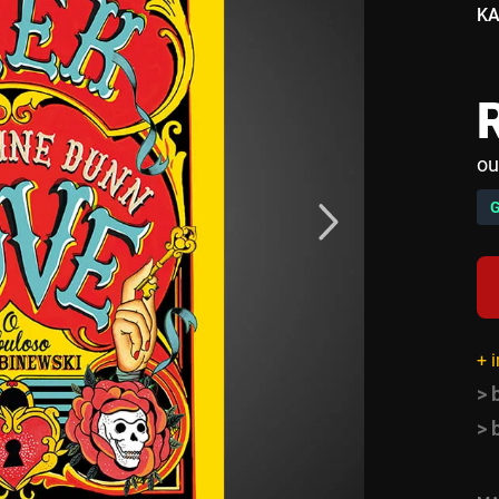
KA
ou
+ 
> 
> 