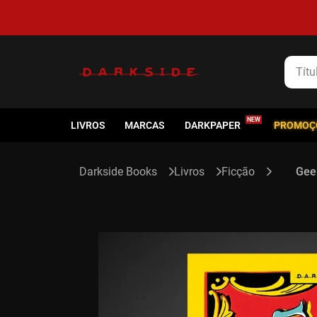
5% de cashback em todas as compras
Título
LIVROS
MARCAS
DARKPAPER
PROMOÇ
Livros
Ficção
Gee