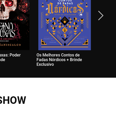
uxas: Poder
Os Melhores Contos de
Os Melho
nde
Fadas Nórdicos + Brinde
Fadas Cel
Exclusivo
Exclusivo
KSHOW