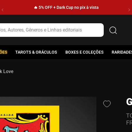
🔥 5% OFF + Dark Cup no pix à vista
s, Autores, Gêneros e Linhas editoriais
ÕES
TAROTS & ORÁCULOS
BOXES E COLEÇÕES
RARIDADE
k Love
G
T
F