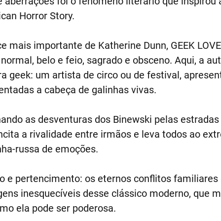
e aberrações foi o fenômeno literário que inspirou 
can Horror Story.
ce mais importante de Katherine Dunn, GEEK LOVE
 normal, belo e feio, sagrado e obsceno. Aqui, a au
vra geek: um artista de circo ou de festival, apres
dentadas a cabeça de galinhas vivas.
o as desventuras dos Binewski pelas estradas d
cita a rivalidade entre irmãos e leva todos ao ex
nha-russa de emoções.
 e pertencimento: os eternos conflitos familiare
ns inesquecíveis desse clássico moderno, que m
como ela pode ser poderosa.