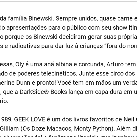
da família Binewski. Sempre unidos, quase carne e
do apresentações para o público com seu show iti
sso porque os Binewski decidiram gerar suas própri
e radioativas para dar luz à crianças “fora do nor
esas, Oly é uma anã albina e corcunda, Arturo tem
o de poderes telecinéticos. Junte esse circo dos
herine Dunn e pronto! Você tem em mãos um verd
sil, que a DarkSide® Books lança em capa dura em
io.
989, GEEK LOVE é um dos livros favoritos de Nei
y Gilliam (Os Doze Macacos, Monty Python). Além d