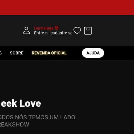
Dark Hugs 💀
Entre
ou
cadastre-se
S
SOBRE
REVENDA OFICIAL
AJUDA
eek Love
ODOS NÓS TEMOS UM LADO
REAKSHOW