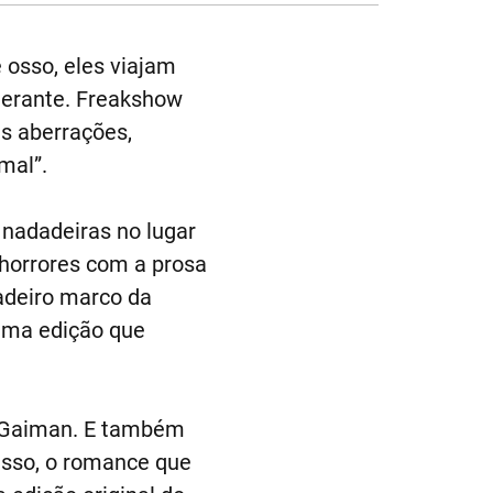
 osso, eles viajam
nerante. Freakshow
as aberrações,
mal”.
 nadadeiras no lugar
 horrores com a prosa
adeiro marco da
 uma edição que
l Gaiman. E também
isso, o romance que