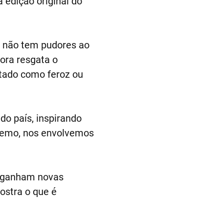
a edição original do
 não tem pudores ao
tora resgata o
entado como feroz ou
o país, inspirando
tremo, nos envolvemos
s ganham novas
ostra o que é