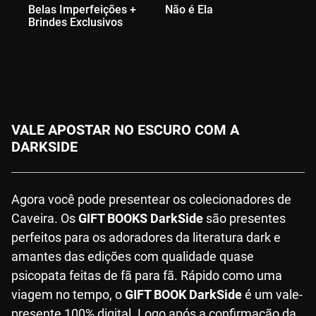
Belas Imperfeições +
Não é Ela
A 
Brindes Exclusivos
Br
VALE APOSTAR NO ESCURO COM A
DARKSIDE
Agora você pode presentear os colecionadores de
Caveira. Os
GIFT BOOKS DarkSide
são presentes
perfeitos para os adoradores da literatura dark e
amantes das edições com qualidade quase
psicopata feitas de fã para fã. Rápido como uma
viagem no tempo, o
GIFT BOOK DarkSide
é um vale-
presente 100% digital. Logo após a confirmação da