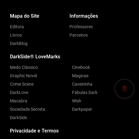
Mapa do Site
Informações
Editora
Professores
Livros
Parceiros
DarkBlog
DarkSide® LoveMarks
Medo Clássico
Cinebook
Graphic Novel
Magicae
Crime Scene
Caveirinha
DarkLove
Fábulas Dark
Macabra
Wish
Sociedade Secreta
Darkpaper
DarkSide
Privacidade e Termos